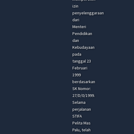
izin
penyelenggaraan
dari
Menteri
Pendidikan
dan
Kebudayaan
pada
tanggal 23
Februari
1999
berdasarkan
SK Nomor:
27/D/0/1999.
Selama
perjalanan
STIFA
Pelita Mas
Palu, telah