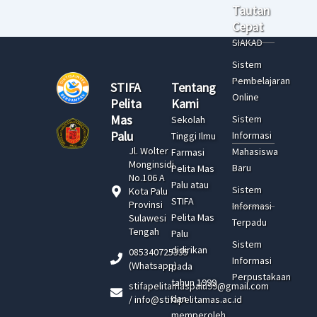
Tautan
Cepat
SIAKAD
Sistem
Pembelajaran
STIFA
Tentang
Online
Pelita
Kami
Mas
Sistem
Sekolah
Palu
Informasi
Tinggi Ilmu
Jl. Wolter
Mahasiswa
Farmasi
Monginsidi
Baru
Pelita Mas
No.106 A
Palu atau
Sistem
Kota Palu
STIFA
Provinsi
Informasi
Pelita Mas
Sulawesi
Terpadu
Tengah
Palu
Sistem
didirikan
085340725335
Informasi
(Whatsapp)
pada
Perpustakaan
tahun 1999
stifapelitamaspalu99@gmail.com
dan
/ info@stifapelitamas.ac.id
memperoleh