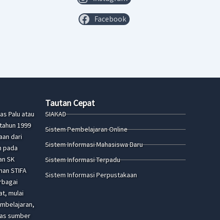
Facebook
Tautan Cepat
as Palu atau
SIAKAD
 tahun 1999
Sistem Pembelajaran Online
an dari
Sistem Informasi Mahasiswa Baru
n pada
an SK
Sistem Informasi Terpadu
nan STIFA
Sistem Informasi Perpustakaan
rbagai
t, mulai
embelajaran,
itas sumber