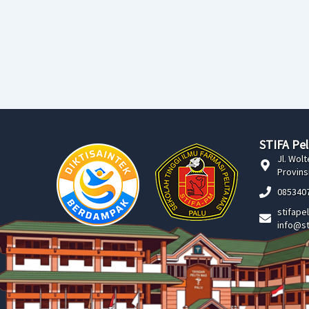
STIFA Pel
Jl. Wol
Provins
085340
stifape
info@st