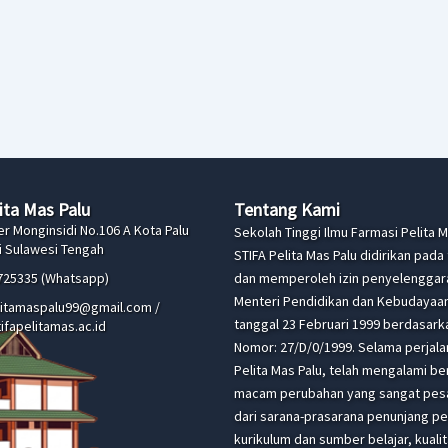
ita Mas Palu
Tentang Kami
ter Monginsidi No.106 A Kota Palu
Sekolah Tinggi Ilmu Farmasi Pelita M
i Sulawesi Tengah
STIFA Pelita Mas Palu didirikan pada
725335 (Whatsapp)
dan memperoleh izin penyelenggara
Menteri Pendidikan dan Kebudayaa
litamaspalu99@gmail.com /
tanggal 23 Februari 1999 berdasark
ifapelitamas.ac.id
Nomor: 27/D/0/1999. Selama perjala
Pelita Mas Palu, telah mengalami be
macam perubahan yang sangat pesa
dari sarana-prasarana penunjang p
kurikulum dan sumber belajar, kual