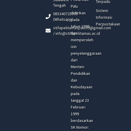
Terpadu
Tengah
Palu
Sistem
didirikan
085340725335
Informasi
(Whatsapp)
pada
Perpustakaan
tahun 1999
stifapelitamaspalu99@gmail.com
dan
/ info@stifapelitamas.ac.id
memperoleh
izin
penyelenggaraan
dari
Menteri
Pendidikan
dan
Kebudayaan
pada
tanggal 23
Februari
1999
berdasarkan
SK Nomor: