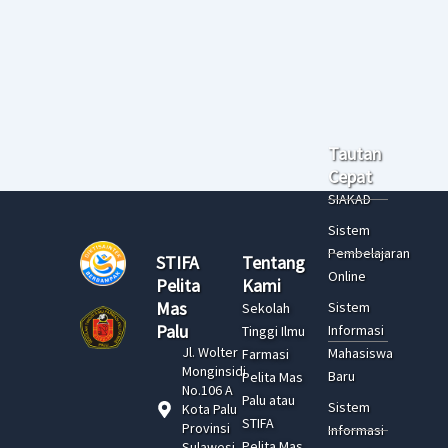
Tautan
Cepat
SIAKAD
Sistem
Pembelajaran
STIFA
Tentang
Online
Pelita
Kami
Mas
Sistem
Sekolah
Palu
Informasi
Tinggi Ilmu
Jl. Wolter
Mahasiswa
Farmasi
Monginsidi
Baru
Pelita Mas
No.106 A
Palu atau
Sistem
Kota Palu
STIFA
Provinsi
Informasi
Pelita Mas
Sulawesi