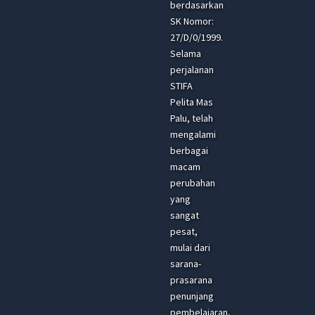
berdasarkan
SK Nomor:
27/D/0/1999.
Selama
perjalanan
STIFA
Pelita Mas
Palu, telah
mengalami
berbagai
macam
perubahan
yang
sangat
pesat,
mulai dari
sarana-
prasarana
penunjang
pembelajaran,