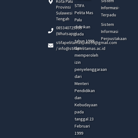
Sistem
Kota Palu
STIFA
Provinsi
Informasi
Pelita Mas
Sulawesi
Terpadu
Tengah
Palu
Sistem
didirikan
085340725335
Informasi
(Whatsapp)
pada
Perpustakaan
tahun 1999
stifapelitamaspalu99@gmail.com
dan
/ info@stifapelitamas.ac.id
memperoleh
izin
penyelenggaraan
dari
Menteri
Pendidikan
dan
Kebudayaan
pada
tanggal 23
Februari
1999