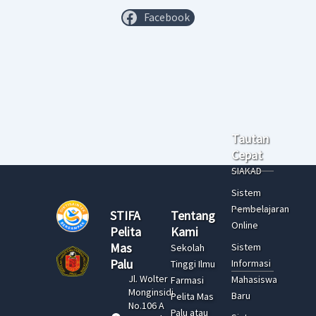
Facebook
Tautan
Cepat
SIAKAD
Sistem
Pembelajaran
STIFA
Tentang
Online
Pelita
Kami
Mas
Sistem
Sekolah
Palu
Informasi
Tinggi Ilmu
Jl. Wolter
Mahasiswa
Farmasi
Monginsidi
Baru
Pelita Mas
No.106 A
Palu atau