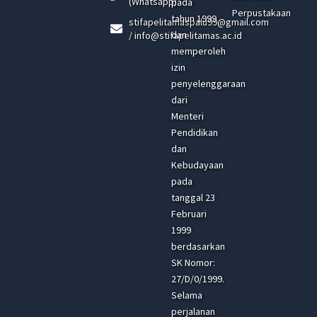
(Whatsapp)
pada
Perpustakaan
tahun 1999
stifapelitamaspalu99@gmail.com
dan
/ info@stifapelitamas.ac.id
memperoleh
izin
penyelenggaraan
dari
Menteri
Pendidikan
dan
Kebudayaan
pada
tanggal 23
Februari
1999
berdasarkan
SK Nomor:
27/D/0/1999.
Selama
perjalanan