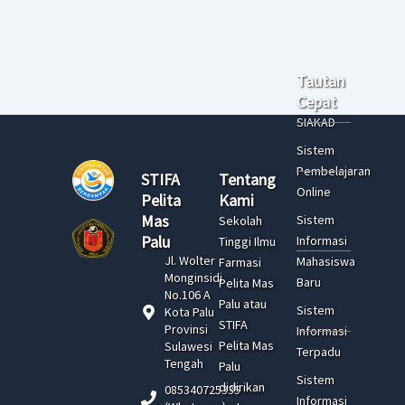
Tautan
Cepat
SIAKAD
Sistem
Pembelajaran
STIFA
Tentang
Online
Pelita
Kami
Mas
Sistem
Sekolah
Palu
Informasi
Tinggi Ilmu
Jl. Wolter
Mahasiswa
Farmasi
Monginsidi
Baru
Pelita Mas
No.106 A
Palu atau
Sistem
Kota Palu
STIFA
Provinsi
Informasi
Pelita Mas
Sulawesi
Terpadu
Tengah
Palu
Sistem
didirikan
085340725335
Informasi