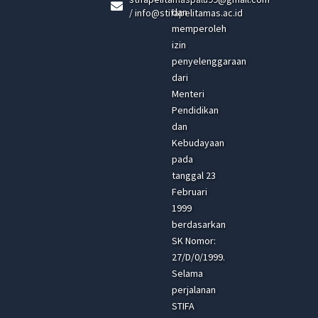
dan
/ info@stifapelitamas.ac.id
memperoleh
izin
penyelenggaraan
dari
Menteri
Pendidikan
dan
Kebudayaan
pada
tanggal 23
Februari
1999
berdasarkan
SK Nomor:
27/D/0/1999.
Selama
perjalanan
STIFA