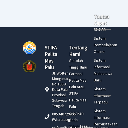
Tautan
Cepat
SIAKAD
Sistem
Pembelajaran
STIFA
Tentang
Online
Pelita
Kami
Mas
Sistem
Sekolah
Palu
Informasi
Tinggi Ilmu
Jl. Wolter
Mahasiswa
Farmasi
Monginsidi
Baru
Pelita Mas
No.106 A
Palu atau
Sistem
Kota Palu
STIFA
Provinsi
Informasi
Pelita Mas
Sulawesi
Terpadu
Tengah
Palu
Sistem
didirikan
085340725335
Informasi
(Whatsapp)
pada
Perpustakaan
tahun 1999
stifapelitamaspalu99@gmail.com