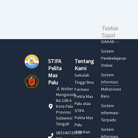
Tautan
Cepat
SIAKAD
Sistem
Pembelajaran
STIFA
Tentang
Online
Pelita
Kami
Mas
Sistem
Sekolah
Palu
Informasi
Tinggi Ilmu
Jl. Wolter
Mahasiswa
Farmasi
Monginsidi
Baru
Pelita Mas
No.106 A
Palu atau
Sistem
Kota Palu
STIFA
Provinsi
Informasi
Pelita Mas
Sulawesi
Terpadu
Tengah
Palu
Sistem
didirikan
085340725335
Informasi