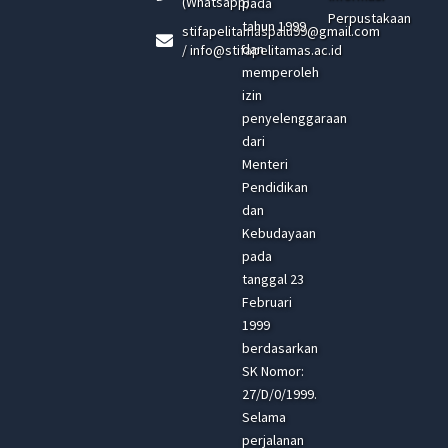
(Whatsapp)
pada
Perpustakaan
tahun 1999
stifapelitamaspalu99@gmail.com
dan
/ info@stifapelitamas.ac.id
memperoleh
izin
penyelenggaraan
dari
Menteri
Pendidikan
dan
Kebudayaan
pada
tanggal 23
Februari
1999
berdasarkan
SK Nomor:
27/D/0/1999.
Selama
perjalanan