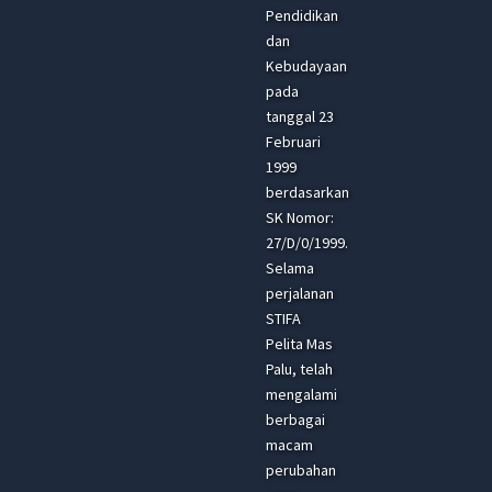
Pendidikan
dan
Kebudayaan
pada
tanggal 23
Februari
1999
berdasarkan
SK Nomor:
27/D/0/1999.
Selama
perjalanan
STIFA
Pelita Mas
Palu, telah
mengalami
berbagai
macam
perubahan