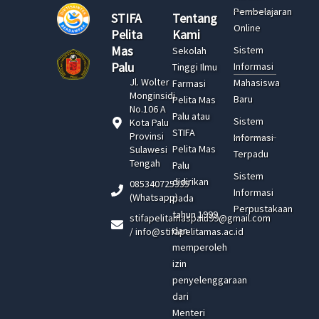
Pembelajaran
STIFA
Tentang
Online
Pelita
Kami
Mas
Sistem
Sekolah
Palu
Informasi
Tinggi Ilmu
Jl. Wolter
Mahasiswa
Farmasi
Monginsidi
Baru
Pelita Mas
No.106 A
Palu atau
Sistem
Kota Palu
STIFA
Provinsi
Informasi
Pelita Mas
Sulawesi
Terpadu
Tengah
Palu
Sistem
didirikan
085340725335
Informasi
(Whatsapp)
pada
Perpustakaan
tahun 1999
stifapelitamaspalu99@gmail.com
dan
/ info@stifapelitamas.ac.id
memperoleh
izin
penyelenggaraan
dari
Menteri